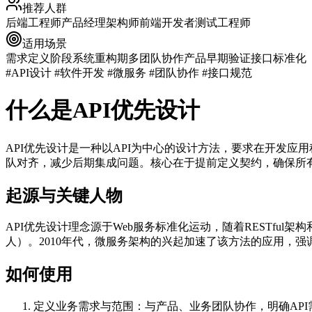
推荐人群
后端工程师
产品经理
架构师
前端开发者
测试工程师
适用场景
需求定义阶段
系统重构期
多团队协作
产品早期验证
接口标准化
#API设计 #软件开发 #微服务 #团队协作 #接口规范
什么是API优先设计
API优先设计是一种以API为中心的设计方法，要求在开发应
队对齐，减少后期集成问题。核心在于
提前定义契约
，确保所
起源与关键人物
API优先设计理念源于Web服务标准化运动，随着RESTful架构和Ope
人）。2010年代，微服务架构的兴起加速了该方法的应用，强
如何使用
定义业务需求与范围
：与产品、业务团队协作，明确AP