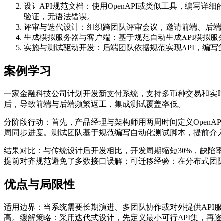
设计API规范文档
：使用OpenAPI或类似工具，编写详
验证，无语法错误。
评审与迭代设计
：组织跨团队评审会议，邀请前端、后端
生成模拟服务器与客户端
：基于规范自动生成API模拟
实施与测试驱动开发
：后端团队依据规范实现API，编
案例学习
一家金融科技公司计划开发新支付系统，支持多币种交易和实
后，导致前端与后端频繁返工，集成测试覆盖率低。
分阶段行动：首先，产品经理与架构师用两周时间定义OpenA
周同步进度。测试团队基于规范编写自动化测试脚本，提前介
结果对比：与传统设计后开发相比，开发周期缩短30%，缺陷率
提前对齐规范
避免了多数接口误解；可迁移经验：在分布式团队
优点与局限性
适用边界：当系统需要长期演进、多团队协作或对外提供AP
高。缓解策略：采用迭代式设计，先定义最小可行API集，