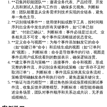
**召集跨职能团队**：邀请业务代表、产品经理、开发
人员和测试人员参与工作坊，确保多元视角。判断标
准：团队能覆盖从业务需求到技术实现的全链条，避免
单一角色主导。
**识别领域事件**：使用便利贴或数字工具，按时间顺
序列出业务中发生的所有关键事件，如“订单已创
建”、“付款已确认”。判断标准：事件必须是过去式、业
务相关且不可变，每个事件应清晰描述状态变化。
**定义命令与视图**：为每个事件添加触发它的命令
（如“创建订单”命令）和后续生成的视图（如“订单列
表”视图）。判断标准：命令是导致事件的行动，视图是
事件后用户或系统看到的数据表示，确保逻辑连贯。
**建立事件流与策略**：连接事件、命令和视图，形成
完整的事件流，并识别业务规则或策略（如“库存不足时
取消订单”）。判断标准：事件流应反映真实业务流程，
策略需明确触发条件和执行动作，避免遗漏关键分支。
**验证与迭代模型**：通过角色扮演或场景模拟测试事
件流，收集反馈并调整模型。判断标准：模型能准确描
述业务场景，团队对事件顺序和关系达成共识，无矛盾
或模糊点。