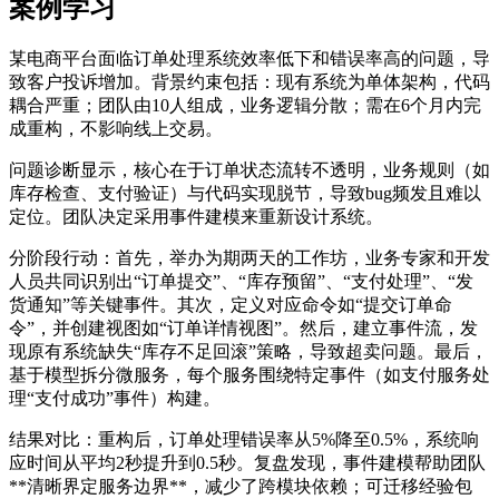
案例学习
某电商平台面临订单处理系统效率低下和错误率高的问题，导
致客户投诉增加。背景约束包括：现有系统为单体架构，代码
耦合严重；团队由10人组成，业务逻辑分散；需在6个月内完
成重构，不影响线上交易。
问题诊断显示，核心在于订单状态流转不透明，业务规则（如
库存检查、支付验证）与代码实现脱节，导致bug频发且难以
定位。团队决定采用事件建模来重新设计系统。
分阶段行动：首先，举办为期两天的工作坊，业务专家和开发
人员共同识别出“订单提交”、“库存预留”、“支付处理”、“发
货通知”等关键事件。其次，定义对应命令如“提交订单命
令”，并创建视图如“订单详情视图”。然后，建立事件流，发
现原有系统缺失“库存不足回滚”策略，导致超卖问题。最后，
基于模型拆分微服务，每个服务围绕特定事件（如支付服务处
理“支付成功”事件）构建。
结果对比：重构后，订单处理错误率从5%降至0.5%，系统响
应时间从平均2秒提升到0.5秒。复盘发现，事件建模帮助团队
**清晰界定服务边界**，减少了跨模块依赖；可迁移经验包