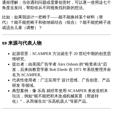
通俗理解：当你遇到问题或需要创意时，可以逐一使用这七个
角度去发问，帮助你从不同视角找到新的想法。
比如：如果我设计一把椅子——能不能换掉某个材料（替
代）？能不能把椅子和收纳箱结合（组合）？能不能把椅子改
成适合儿童（调整）？
📜 来源与代表人物
起源背景
：SCAMPER 方法诞生于 20 世纪中期的创意思
维研究。
提出者
：由美国广告学者
Alex Osborn
的“检查表法”启
发，后来由教育学家
Bob Eberle
在 1971 年系统整理并命
名为 SCAMPER。
代表性使用者
：广泛应用于
设计思维、广告创意、产品
研发
等领域。
典型案例
：像
乐高
就经常使用 SCAMPER 来改造积木
玩法，例如“能不能把积木改成机械装置（用途转
化）”，从而催生出“乐高机器人”等新产品。