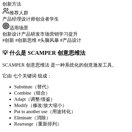
创新方法
推荐人群
产品经理
设计师
创业者
学生
适用场景
创新设计
产品研发
市场营销
学习提升
#创新 #创新思维 #头脑风暴 #产品设计
💡 什么是 SCAMPER 创意思维法
SCAMPER 创意思维法
是一种系统化的创意激发工具。
它由
七个关键词
组成：
S
ubstitute（替代）
C
ombine（组合）
A
dapt（调整/借鉴）
M
odify（修改/放大缩小）
P
ut to another use（用途转化）
E
liminate（消除）
R
earrange（重新排列）