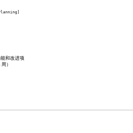
anning]

功能和改进项
4 周）