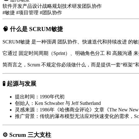
软件开发
产品设计
战略规划
技术研发
团队协作
#敏捷 #项目管理 #团队协作
🧠 什么是 SCRUM敏捷
SCRUM敏捷
是一种强调
团队协作、快速迭代和持续改进
的敏
它通过
固定时间周期（Sprint）
、
明确角色分工
和
高频沟通
来
简而言之，Scrum 不规定你必须做什么，而是提供一套“框架
🧪 起源与发展
提出时间
：1990年代初
创始人
：Ken Schwaber 与 Jeff Sutherland
灵感来源
：1986年《哈佛商业评论》文章《The New New
推广背景
：传统的瀑布模型无法应对快速变化的需求，Sc
⚙️ Scrum 三大支柱