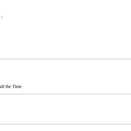
奏：
lf the Time
。